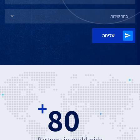
בחר שירות
שליחה
+
80
Partners in world wide