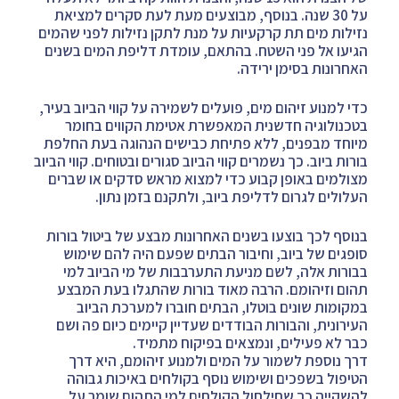
על 30 שנה. בנוסף, מבוצעים מעת לעת סקרים למציאת
נזילות מים תת קרקעיות על מנת לתקן נזילות לפני שהמים
הגיעו אל פני השטח. בהתאם, עומדת דליפת המים בשנים
האחרונות בסימן ירידה.
כדי למנוע זיהום מים, פועלים לשמירה על קווי הביוב בעיר,
בטכנולוגיה חדשנית המאפשרת אטימת הקווים בחומר
מיוחד מבפנים, ללא פתיחת כבישים הנהוגה בעת החלפת
בורות ביוב. כך נשמרים קווי הביוב סגורים ובטוחים. קווי הביוב
מצולמים באופן קבוע כדי למצוא מראש סדקים או שברים
העלולים לגרום לדליפת ביוב, ולתקנם בזמן נתון.
בנוסף לכך בוצעו בשנים האחרונות מבצע של ביטול בורות
סופגים של ביוב, וחיבור הבתים שפעם היה להם שימוש
בבורות אלה, לשם מניעת התערבבות של מי הביוב למי
תהום וזיהומם. הרבה מאוד בורות שהתגלו בעת המבצע
במקומות שונים בוטלו, הבתים חוברו למערכת הביוב
העירונית, והבורות הבודדים שעדיין קיימים כיום פה ושם
כבר לא פעילים, ונמצאים בפיקוח מתמיד.
דרך נוספת לשמור על המים ולמנוע זיהומם, היא דרך
הטיפול בשפכים ושימוש נוסף בקולחים באיכות גבוהה
להשקייה כך שחילחול הקולחים למי התהום שומר על