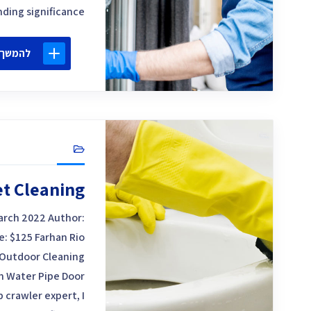
ng significance […]
להמשך 
et Cleaning
March 2022 Author:
e: $125 Farhan Rio
 Outdoor Cleaning
n Water Pipe Door
 crawler expert, I