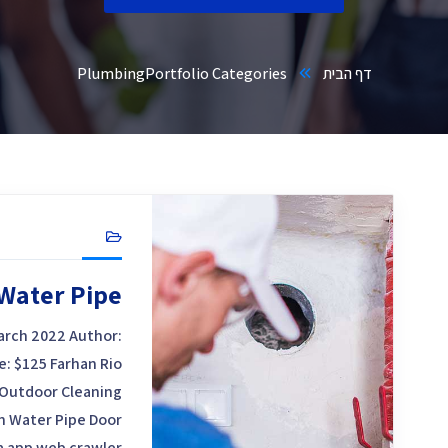
דף הבית
Portfolio Categories
Plumbing
Water Pipe
March 2022 Author:
e: $125 Farhan Rio
 Outdoor Cleaning
n Water Pipe Door
 a app web crawler