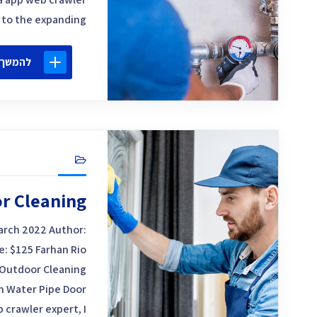
o the expanding […]
להמשך 
r Cleaning
March 2022 Author:
e: $125 Farhan Rio
 Outdoor Cleaning
n Water Pipe Door
 crawler expert, I