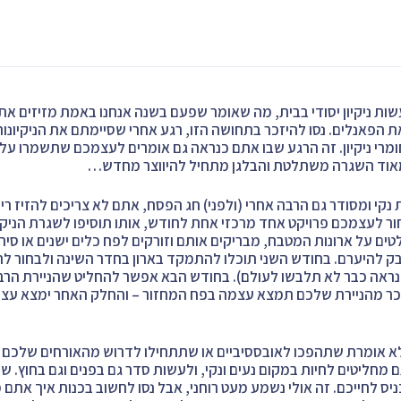
שות ניקיון יסודי בבית, מה שאומר שפעם בשנה אנחנו באמת מזיזים א
הפאנלים. נסו להיזכר בתחושה הזו, רגע אחרי שסיימתם את הניקיונות
ומרי ניקיון. זה הרגע שבו אתם כנראה גם אומרים לעצמכם שתשמרו על 
אוד השגרה משתלטת והבלגן מתחיל להיווצר מחדש…
נקי ומסודר גם הרבה אחרי (ולפני) חג הפסח, אתם לא צריכים להזיז ר
חור לעצמכם פרויקט אחד מרכזי אחת לחודש, אותו תוסיפו לשגרת הניקי
 על ארונות המטבח, מבריקים אותם וזורקים לפח כלים ישנים או סיר
בק להיערם. בחודש השני תוכלו להתמקד בארון בחדר השינה ולבחור ל
ראה כבר לא תלבשו לעולם). בחודש הבא אפשר להחליט שהניירת הרבה 
ניכר מהניירת שלכם תמצא עצמה בפח המחזור – והחלק האחר ימצא עצמו
ת לא אומרת שתהפכו לאובססיביים או שתתחילו לדרוש מהאורחים שלכם
מחליטים לחיות במקום נעים ונקי, ולעשות סדר גם בפנים וגם בחוץ. ש
ניס לחייכם. זה אולי נשמע מעט רוחני, אבל נסו לחשוב בכנות איך אתם 