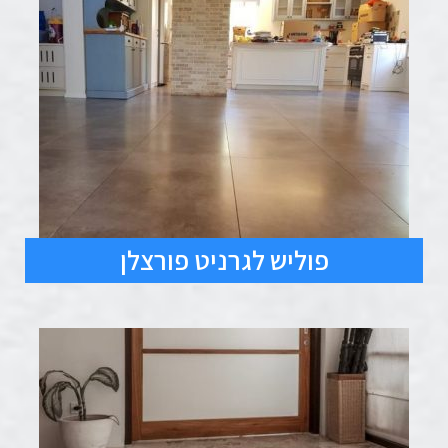
פוליש לגרניט פורצלן