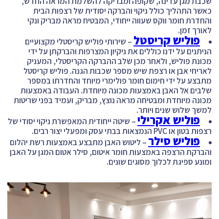
שכבת מגן עדינה, שקופה ומבריקה להשלמת המראה החדש,
כאשר התהליך כולל ניקוי והברקה יסודית של רצפות הבית
והחדרת חומר ווקס שעווה ייחודי, המבטיח מראה מבריק ונקי
לאורך זמן.
פוליש קריסטל
– שירותי פוליש קריסטלי מקצועיים
הניתנים על ידנו כוללים את ניקיון המצרפות והברקתן על ידי
מכונת פוליש, ולאחר מכן שלב ההברקה הקריסטלי, המעניק
לאריחי אבן או רצפת שיש מספר שכבות הגנה. פוליש קריסטל
מתבצע על ידי חימום חומר פולימרי מיוחד והחדרתו במספר
שלבים אל האבן באמצעות מכונה מיוחדת. העבודה באמצעות
מכונה מיוחדת ומבטיחה מראה נוצץ, מבריק, ועמיד בפני שריטות
למשך שלוש שנים ויותר.
פוליש אקרילי
– שיטה ייחודית המאפשרת ניקוי יסודי של
רצפות בטון או PVC הנמצאות בבתי עסק ומפעלי יצור רבים.
פוליש סילר
– ליטוש האבן מתבצע באמצעות רשת יהלום
והברקת הרצפה באמצעות חומר איטום, סילר אטום המגן על האבן
ומונע ספיגת לכלוך מסוגים שונים.