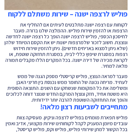
פוליש לרצפה ישנה – שירות משתלם ללקוח
לקוחות עם רצפה ישנה מתלבטים לעיתים אם להחליף את
הרצפות או להזמין שירות פוליש. ההמלצה שלנו ברורה. מעבר
לחיסכון הכספי, פוליש לרצפה ישנה הופך כל רצפה ישנה לחדשה
ונוצצת. חשוב לזכור שלמרצפות ישנות יש את הקסם המיוחד שלהן
(שלא ניתן למצוא באריחים חדשים). ניתן להזמין שירות חידוש
רצפות במסגרת שיפוץ כללי לבית, במסגרת תחזוקה שוטפת, או
לקראת מכירה של דירה ישנה. בכל המקרים הללו מקבלים תמורה
מלאה למחיר.
מעבר למראה הנוצץ, פוליש קריסטלי מספק הגנה של ממש
לעתיד. מריחה נכונה של החומר ממש נכנסת בין חריצי האבן
ומשלימה את כל המקומות שנשחקו עם השנים. התוצאה הסופית
היא משטח אחיד, חזק ונוצץ! המרקם החדש שנוצר דוחה לכלוכים
והופך את התחזוקה השוטפת להרבה יותר ידידותית.
מתחייבים לשביעות רצון מלאה!
פוליש תפארת מומחים בפוליש לרצפה וניקיון. מעסיקה צוות
עובדים מיומן המעניק לקהל לקוחותינו שירות מקצועי, אדיב ואמין
בכל הקשור למתן שירותי פוליש, פוליש וקס, פוליש קריסטל,