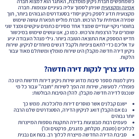
כשמחפשים חברת ניקיון מומלצת, האתגר הוא למצוא חברה
אמינה ומקצועית
שניתן לסמוך עליה בעיניים עצומות. חברה
מקצועית תדע לספק ניקיון יסודי בסטנדרטים הגבוהים ביותר, תוך
שמירה אמיתית על הרכוש. חברת פוליש תפארת עושה שימוש
בחומרי ניקוי יעודיים שמצד אחד מסירים כתמים עיקשים ומצד שני
שומרים על הרצפות והרכוש. כמו כן, אנו עושים שימוש במיכשור
חדיש המספק את התוצאה הטובה ביותר. גילי מנהל העבודה יגיע
עד אליכם כדי לתאם ציפיות ולקבל דגשים מיוחדים לניקיון. שירות
ניקיון דירה חדשה מקבלן הינו שירות מומלץ ומשתלם מאוד עבור
הלקוח.
מדוע צריך לנקות דירה חדשה?
ניתן למנות מספר סיבות מדוע שירות ניקיון דירות חדשות הינו כה
פופולרי. למעשה, שירות זה הפך לשירות “חובה” עבור כל מי
שנכנס לדירה חדשה מקבלן. להלן הסיבות הבולטות:
ישנם קבלנים אשר מוסרים דירות מלוכלכות. ממש כך
גם אם הקבלן דואג לניקיון הדירה, הסטנדרטים שלנו הרבה
יותר גבוהים
פעמים רבות מבוצעות בדירה התקנות נוספות המייצרות
לכלוכים (מטבח, מקלחון, מזגנים, פרקטים וכו’)
סביבת הדירה החדשה מייצרת לכלוך רב. בטח אם נבנית