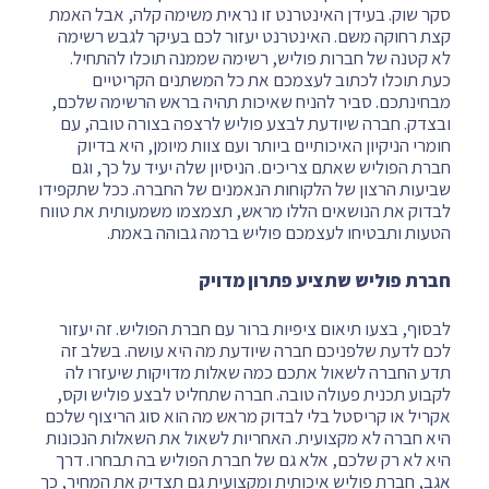
סקר שוק. בעידן האינטרנט זו נראית משימה קלה, אבל האמת
קצת רחוקה משם. האינטרנט יעזור לכם בעיקר לגבש רשימה
לא קטנה של חברות פוליש, רשימה שממנה תוכלו להתחיל.
כעת תוכלו לכתוב לעצמכם את כל המשתנים הקריטיים
מבחינתכם. סביר להניח שאיכות תהיה בראש הרשימה שלכם,
ובצדק. חברה שיודעת לבצע פוליש לרצפה בצורה טובה, עם
חומרי הניקיון האיכותיים ביותר ועם צוות מיומן, היא בדיוק
חברת הפוליש שאתם צריכים. הניסיון שלה יעיד על כך, וגם
שביעות הרצון של הלקוחות הנאמנים של החברה. ככל שתקפידו
לבדוק את הנושאים הללו מראש, תצמצמו משמעותית את טווח
הטעות ותבטיחו לעצמכם פוליש ברמה גבוהה באמת.
חברת פוליש שתציע פתרון מדויק
לבסוף, בצעו תיאום ציפיות ברור עם חברת הפוליש. זה יעזור
לכם לדעת שלפניכם חברה שיודעת מה היא עושה. בשלב זה
תדע החברה לשאול אתכם כמה שאלות מדויקות שיעזרו לה
לקבוע תכנית פעולה טובה. חברה שתחליט לבצע פוליש וקס,
אקריל או קריסטל בלי לבדוק מראש מה הוא סוג הריצוף שלכם
היא חברה לא מקצועית. האחריות לשאול את השאלות הנכונות
היא לא רק שלכם, אלא גם של חברת הפוליש בה תבחרו. דרך
אגב, חברת פוליש איכותית ומקצועית גם תצדיק את המחיר, כך