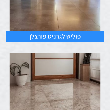
פוליש לגרניט פורצלן