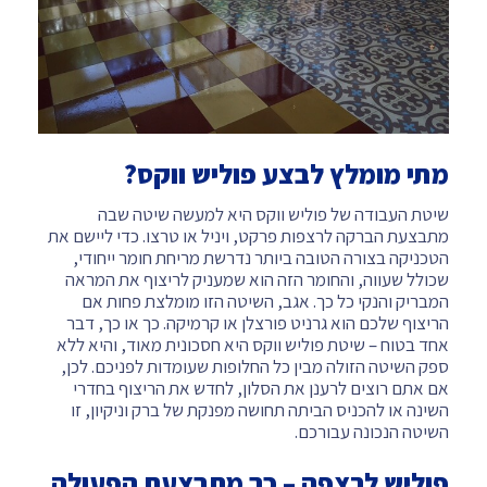
מתי מומלץ לבצע פוליש ווקס?
שיטת העבודה של פוליש ווקס היא למעשה שיטה שבה
מתבצעת הברקה לרצפות פרקט, ויניל או טרצו. כדי ליישם את
הטכניקה בצורה הטובה ביותר נדרשת מריחת חומר ייחודי,
שכולל שעווה, והחומר הזה הוא שמעניק לריצוף את המראה
המבריק והנקי כל כך. אגב, השיטה הזו מומלצת פחות אם
הריצוף שלכם הוא גרניט פורצלן או קרמיקה. כך או כך, דבר
אחד בטוח – שיטת פוליש ווקס היא חסכונית מאוד, והיא ללא
ספק השיטה הזולה מבין כל החלופות שעומדות לפניכם. לכן,
אם אתם רוצים לרענן את הסלון, לחדש את הריצוף בחדרי
השינה או להכניס הביתה תחושה מפנקת של ברק וניקיון, זו
השיטה הנכונה עבורכם.
פוליש לרצפה – כך מתבצעת הפעולה