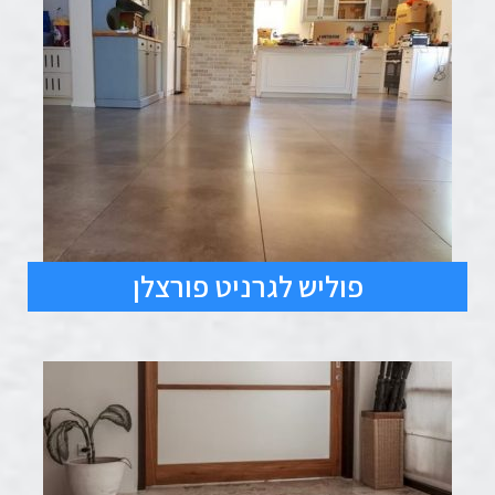
פוליש לגרניט פורצלן