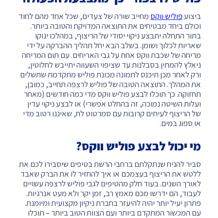
ביצוע
פוליש ווקס
מחייב שורה של צעדים, שכל אחד מהם לחוד
וכולם ביחד מבטיחים את התוצאה המדויקת והטובה ביותר.
בתור התחלה יתבצע ניקוי יסודי של הריצוף, במהלכו ינוקו
שאריות לכלוך ושומן. בשלב הבא יחל תהליך ההברקה על ידי
מריחה של שכבת ווקס אחת על גבי האריחים. עם תום המריחה
ניאלץ להמתין בסבלנות עד שציפוי השעווה יתייבש לחלוטין,
ורק לאחר מכן תיכנס לתמונה מכונת פוליש מתקדמת שתשלים
את המהלך. התוצאה הטובה של פוליש לרצפה תחייב, כמובן,
תחזוקה. כך תוכלו לבצע פוליש ווקס מדי כמה חודשים (מאחר
ועלות השיטה נמוכה, זה בהחלט אפשרי) או לבצע ניקוי עדין
של הריצוף לעיתים קרובות עם סמרטוט לח, שאיננו רטוב מדי
או ספוג במים.
מי יכול לבצע פוליש ווקס?
סביר להניח שנתקלתם ברחבי הרשת בטיפים שיסבירו לכם את
ללטש את הריצוף בעצמכם או איך להחזיר לו את הברק שאבד
לאורך השנים. בעוד חלק מהטיפים לגבי פוליש לרצפה עשויים
לעבוד, הם ידרשו מכם מאמץ רב, זמן יקר ולא מעט אנרגיות.
פתרון יעיל יותר יהיה להיעזר בחברת ניקיון מקצועית ומיומנת.
עם המכשור המתקדם ביותר ועם הצוות הטוב ביותר – תוכלו