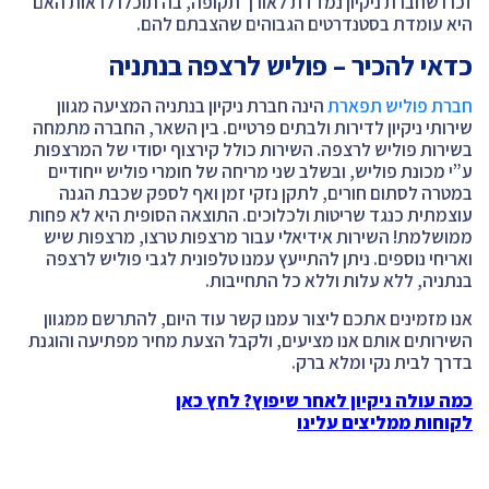
זכרו שחברת ניקיון נמדדת לאורך תקופה, בה תוכלו לראות האם
היא עומדת בסטנדרטים הגבוהים שהצבתם להם.
כדאי להכיר – פוליש לרצפה בנתניה
חברת פוליש תפארת
הינה חברת ניקיון בנתניה המציעה מגוון
שירותי ניקיון לדירות ולבתים פרטיים. בין השאר, החברה מתמחה
בשירות פוליש לרצפה. השירות כולל קירצוף יסודי של המרצפות
ע”י מכונת פוליש, ובשלב שני מריחה של חומרי פוליש ייחודיים
במטרה לסתום חורים, לתקן נזקי זמן ואף לספק שכבת הגנה
עוצמתית כנגד שריטות ולכלוכים. התוצאה הסופית היא לא פחות
ממושלמת! השירות אידיאלי עבור מרצפות טרצו, מרצפות שיש
ואריחי נוספים. ניתן להתייעץ עמנו טלפונית לגבי פוליש לרצפה
בנתניה, ללא עלות וללא כל התחייבות.
אנו מזמינים אתכם ליצור עמנו קשר עוד היום, להתרשם ממגוון
השירותים אותם אנו מציעים, ולקבל הצעת מחיר מפתיעה והוגנת
בדרך לבית נקי ומלא ברק.
כמה עולה ניקיון לאחר שיפוץ? לחץ כאן
לקוחות ממליצים עלינו