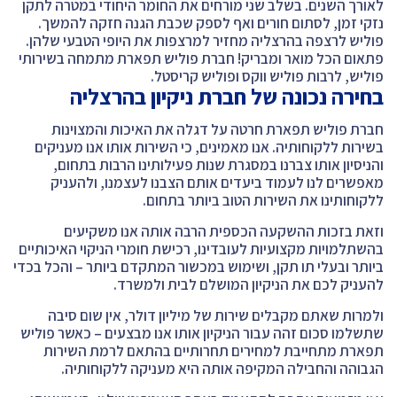
לאורך השנים. בשלב שני מורחים את החומר היחודי במטרה לתקן
נזקי זמן, לסתום חורים ואף לספק שכבת הגנה חזקה להמשך.
פוליש לרצפה בהרצליה מחזיר למרצפות את היופי הטבעי שלהן.
פתאום הכל מואר ומבריק! חברת פוליש תפארת מתמחה בשירותי
פוליש, לרבות פוליש ווקס ופוליש קריסטל.
בחירה נכונה של חברת ניקיון בהרצליה
חברת פוליש תפארת חרטה על דגלה את האיכות והמצוינות
בשירות ללקוחותיה. אנו מאמינים, כי השירות אותו אנו מעניקים
והניסיון אותו צברנו במסגרת שנות פעילותינו הרבות בתחום,
מאפשרים לנו לעמוד ביעדים אותם הצבנו לעצמנו, ולהעניק
ללקוחותינו את השירות הטוב ביותר בתחום.
וזאת בזכות ההשקעה הכספית הרבה אותה אנו משקיעים
בהשתלמויות מקצועיות לעובדינו, רכישת חומרי הניקוי האיכותיים
ביותר ובעלי תו תקן, ושימוש במכשור המתקדם ביותר – והכל בכדי
להעניק לכם את הניקיון המושלם לבית ולמשרד.
ולמרות שאתם מקבלים שירות של מיליון דולר, אין שום סיבה
שתשלמו סכום זהה עבור הניקיון אותו אנו מבצעים – כאשר פוליש
תפארת מתחייבת למחירים תחרותיים בהתאם לרמת השירות
הגבוהה והחבילה המקיפה אותה היא מעניקה ללקוחותיה.