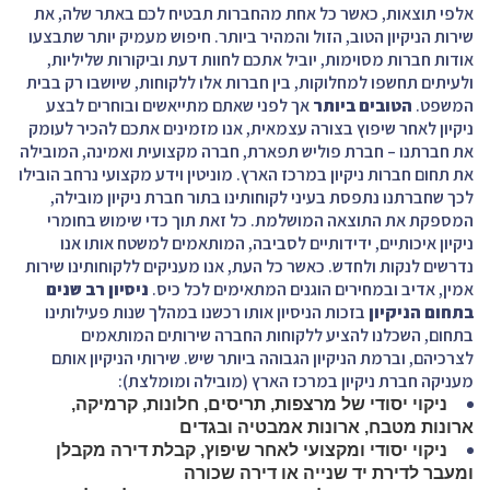
אלפי תוצאות, כאשר כל אחת מהחברות תבטיח לכם באתר שלה, את
שירות הניקיון הטוב, הזול והמהיר ביותר. חיפוש מעמיק יותר שתבצעו
אודות חברות מסוימות, יוביל אתכם לחוות דעת וביקורות שליליות,
ולעיתים תחשפו למחלוקות, בין חברות אלו ללקוחות, שיושבו רק בבית
המשפט.
הטובים ביותר
אך לפני שאתם מתייאשים ובוחרים לבצע
ניקיון לאחר שיפוץ בצורה עצמאית, אנו מזמינים אתכם להכיר לעומק
את חברתנו – חברת פוליש תפארת, חברה מקצועית ואמינה, המובילה
את תחום חברות ניקיון במרכז הארץ. מוניטין וידע מקצועי נרחב הובילו
לכך שחברתנו נתפסת בעיני לקוחותינו בתור חברת ניקיון מובילה,
המספקת את התוצאה המושלמת. כל זאת תוך כדי שימוש בחומרי
ניקיון איכותיים, ידידותיים לסביבה, המותאמים למשטח אותו אנו
נדרשים לנקות ולחדש. כאשר כל העת, אנו מעניקים ללקוחותינו שירות
אמין, אדיב ובמחירים הוגנים המתאימים לכל כיס.
ניסיון רב שנים
בתחום הניקיון
בזכות הניסיון אותו רכשנו במהלך שנות פעילותינו
בתחום, השכלנו להציע ללקוחות החברה שירותים המותאמים
לצרכיהם, וברמת הניקיון הגבוהה ביותר שיש. שירותי הניקיון אותם
מעניקה חברת ניקיון במרכז הארץ (מובילה ומומלצת):
ניקוי יסודי של מרצפות, תריסים, חלונות, קרמיקה,
ארונות מטבח, ארונות אמבטיה ובגדים
ניקוי יסודי ומקצועי לאחר שיפוץ, קבלת דירה מקבלן
ומעבר לדירת יד שנייה או דירה שכורה