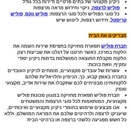
ניקיון מקצועי של בתים פרטיים ודירות בכל גודל
פוליש לרצפה
, ניקוי וחידוש מראה מרצפות
כל סוגי הפוליש ולכל סוגי הרצפות:
פוליש ווקס
,
פוליש
קריסטל
, חידוש רצפות, ליטוש שיש
מבריקים את הבית
חברת פוליש
תפארת מחזיקה בתפיסת שירות השמה את
הלקוח במרכז, כאשר חרטנו על דגלנו את שביעות רצון
הלקוח מקבלת התוצאה המושלמת בדמות ניקיון יסודי
ומקיף, וזאת בזכות:
עשרות של עובדים מקצועיים, מומחים לניקיון העובדים
בחברה באופן קבוע. כך, הניסיון והלויאליות שלהם
ללקוחותינו מבטיחים לכם שתקבלו את שירות אדיב, מקצועי
ואמין
חברת פוליש תפארת מחזיקה במגוון מכונות פוליש
מקצועיות, המותאמות לכל סוגי הרצפות והמשטחים
אנו מבצעים שימוש בחומרי ניקיון מקצועיים ואיכותיים,
שיעניקו לרצפה ולרהיטים שלכם את המראה המושלם, וללא
כל חשש מפגיעה כלשהי ברצפה או ברהיטי הבית