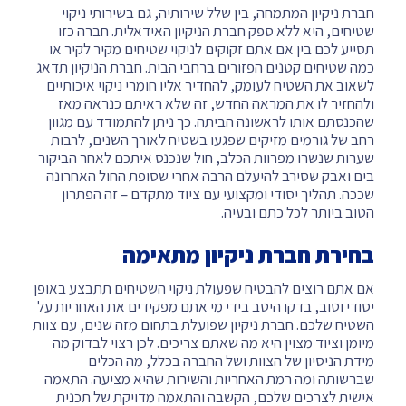
חברת ניקיון המתמחה, בין שלל שירותיה, גם בשירותי ניקוי
שטיחים, היא ללא ספק חברת הניקיון האידאלית. חברה כזו
תסייע לכם בין אם אתם זקוקים לניקוי שטיחים מקיר לקיר או
כמה שטיחים קטנים הפזורים ברחבי הבית. חברת הניקיון תדאג
לשאוב את השטיח לעומק, להחדיר אליו חומרי ניקוי איכותיים
ולהחזיר לו את המראה החדש, זה שלא ראיתם כנראה מאז
שהכנסתם אותו לראשונה הביתה. כך ניתן להתמודד עם מגוון
רחב של גורמים מזיקים שפגעו בשטיח לאורך השנים, לרבות
שערות שנשרו מפרוות הכלב, חול שנכנס איתכם לאחר הביקור
בים ואבק שסירב להיעלם הרבה אחרי שסופת החול האחרונה
שככה. תהליך יסודי ומקצועי עם ציוד מתקדם – זה הפתרון
הטוב ביותר לכל כתם ובעיה.
בחירת חברת ניקיון מתאימה
אם אתם רוצים להבטיח שפעולת ניקוי השטיחים תתבצע באופן
יסודי וטוב, בדקו היטב בידי מי אתם מפקידים את האחריות על
השטיח שלכם. חברת ניקיון שפועלת בתחום מזה שנים, עם צוות
מיומן וציוד מצוין היא מה שאתם צריכים. לכן רצוי לבדוק מה
מידת הניסיון של הצוות ושל החברה בכלל, מה הכלים
שברשותה ומה רמת האחריות והשירות שהיא מציעה. התאמה
אישית לצרכים שלכם, הקשבה והתאמה מדויקת של תכנית